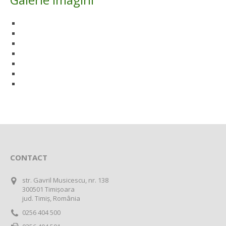
CONTACT
str. Gavril Musicescu, nr. 138
300501 Timișoara
jud. Timiș, România
0256 404 500