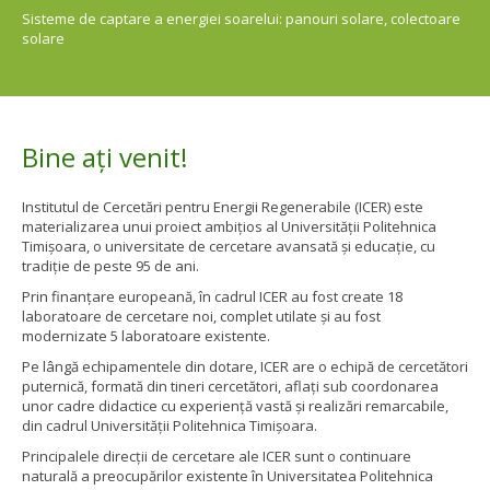
Sisteme de captare a energiei soarelui: panouri solare, colectoare
solare
Bine ați venit!
Institutul de Cercetări pentru Energii Regenerabile (ICER) este
materializarea unui proiect ambițios al Universității Politehnica
Timișoara, o universitate de cercetare avansată și educație, cu
tradiție de peste 95 de ani.
Prin finanțare europeană, în cadrul ICER au fost create 18
laboratoare de cercetare noi, complet utilate și au fost
modernizate 5 laboratoare existente.
Pe lângă echipamentele din dotare, ICER are o echipă de cercetători
puternică, formată din tineri cercetători, aflați sub coordonarea
unor cadre didactice cu experiență vastă și realizări remarcabile,
din cadrul Universității Politehnica Timișoara.
Principalele direcții de cercetare ale ICER sunt o continuare
naturală a preocupărilor existente în Universitatea Politehnica